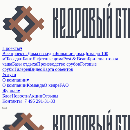
Проекты
▾
Все проекты
Дома из кедра
Большие дома
Дома до 100
м²
Беседки
Бани
Лафетные дома
Post & Beam
Бриллиантовая
чаша
Базы отдыха
Производство срубов
Готовые
срубы
Галерея
Видео
Карта объектов
Услуги
О компании
▾
О компании
Команда
О кедре
FAQ
Журнал
▾
Блог
Новости
Акции
Отзывы
Контакты
+7 495 291-31-33