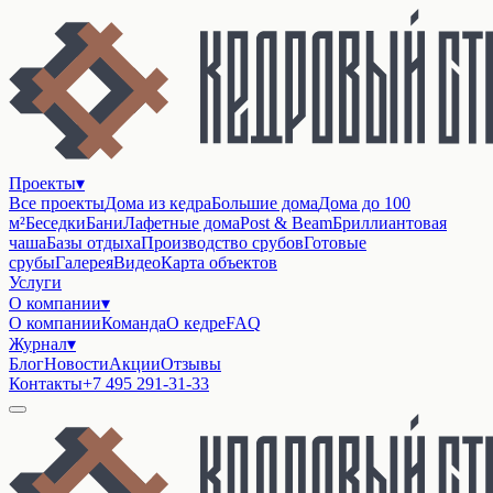
Проекты
▾
Все проекты
Дома из кедра
Большие дома
Дома до 100
м²
Беседки
Бани
Лафетные дома
Post & Beam
Бриллиантовая
чаша
Базы отдыха
Производство срубов
Готовые
срубы
Галерея
Видео
Карта объектов
Услуги
О компании
▾
О компании
Команда
О кедре
FAQ
Журнал
▾
Блог
Новости
Акции
Отзывы
Контакты
+7 495 291-31-33