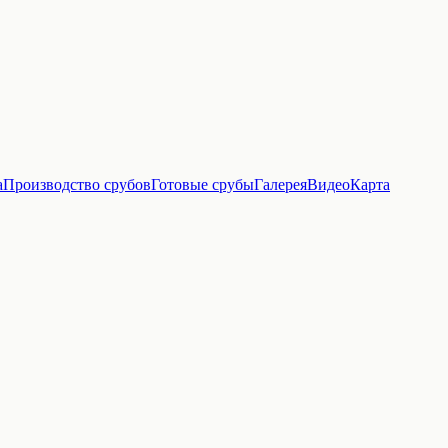
а
Производство срубов
Готовые срубы
Галерея
Видео
Карта