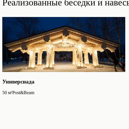
Реализованные беседки и навес
Универсиада
50
м²
Post&Beam