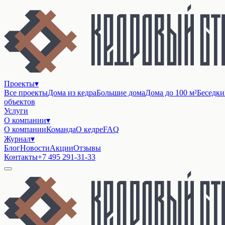
Проекты
▾
Все проекты
Дома из кедра
Большие дома
Дома до 100 м²
Беседки
объектов
Услуги
О компании
▾
О компании
Команда
О кедре
FAQ
Журнал
▾
Блог
Новости
Акции
Отзывы
Контакты
+7 495 291-31-33