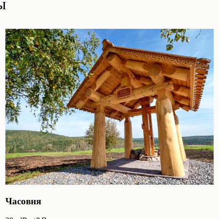
ы
Часовня