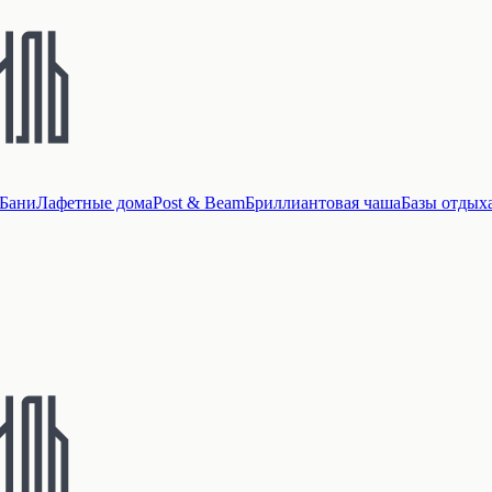
Бани
Лафетные дома
Post & Beam
Бриллиантовая чаша
Базы отдых