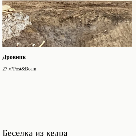
Дровник
27
м²
Post&Beam
Беседка из кедра