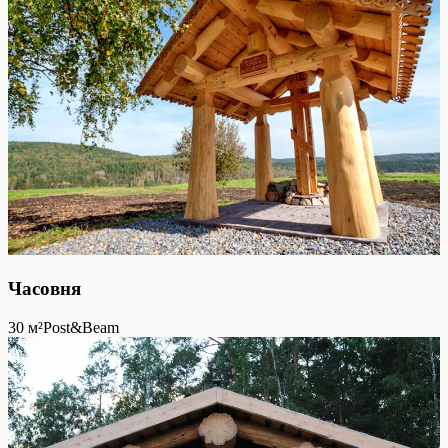
Часовня
30
м²
Post&Beam