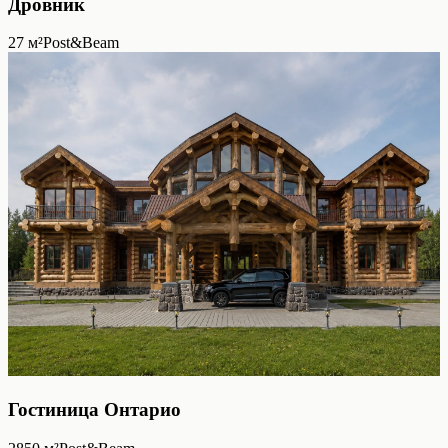
Дровник
27
м²
Post&Beam
Гостиница Онтарио