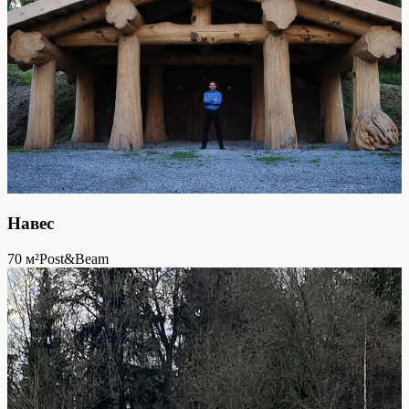
Навес
70
м²
Post&Beam