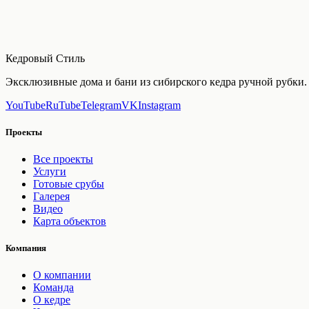
Кедровый Стиль
Эксклюзивные дома и бани из сибирского кедра ручной рубки. 
YouTube
RuTube
Telegram
VK
Instagram
Проекты
Все проекты
Услуги
Готовые срубы
Галерея
Видео
Карта объектов
Компания
О компании
Команда
О кедре