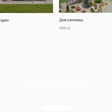
Дом охотника
тарио
1060
м²
Обсудить проект?
Позвоните или напишите — ответим на все вопросы
+7 495 291-31-33