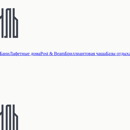
Бани
Лафетные дома
Post & Beam
Бриллиантовая чаша
Базы отдых