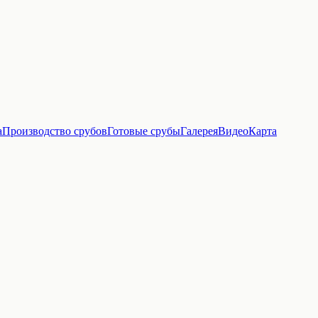
а
Производство срубов
Готовые срубы
Галерея
Видео
Карта