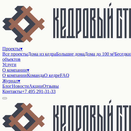
Проекты
▾
Все проекты
Дома из кедра
Большие дома
Дома до 100 м²
Беседки
объектов
Услуги
О компании
▾
О компании
Команда
О кедре
FAQ
Журнал
▾
Блог
Новости
Акции
Отзывы
Контакты
+7 495 291-31-33