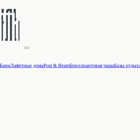
Бани
Лафетные дома
Post & Beam
Бриллиантовая чаша
Базы отдых