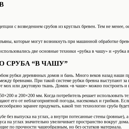
В
епции с возведением срубов из круглых бревен. Тем не менее, 
зъяны, которые могут возникнуть при машинной обработке брев
использовались две основные техники «рубка в чашу» и «рубка 
 СРУБА “В ЧАШУ”
собом рубки деревянных домов и бань. Много веков назад наши 
между бревнами. При такой системе рубки бревна выступают за 
ют мох или джутовую ткань. Домик «в чаше» можно построить и и
50×200 и 200×200 мм. Когда потребитель решает использовать т
ищают его от неблагоприятной погоды, насекомых и грибков. Ес
сообразно заранее продумать, какой тип технологии сруба буде
убе без выпуска на углах, а внутри потесанные стены (ровные), 
руса на углах значительно увеличивает пространство вокруг дома
ающие по прочности чашеобразным, но без остатков материала.