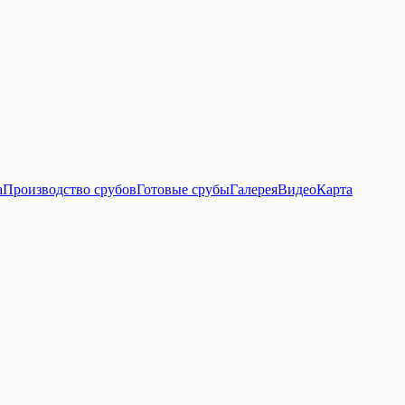
а
Производство срубов
Готовые срубы
Галерея
Видео
Карта