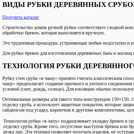
ВИДЫ РУБКИ ДЕРЕВЯННЫХ СРУБО
Получить каталог
Строительство домов ручной рубки соответствует сходной конц
обработки бревен, которая выполняется вручную.
Это трудоемкая процедура, устраняющая любые недостатки и и
Для рубки бревен для изготовления деревянных бань и жилищ 
ТЕХНОЛОГИЯ РУБКИ ДЕРЕВЯННОГО
Рубку стен сруба «в чашу» принято считать классическим спо
чашу» предполагает создание прочного и уютного соединения 
условий (снег, дождь, солнце). Для изоляции обычно использу
Оптимальные размеры для такого типа конструкции 150×150, 1
отделку сруба, а использует защитные покрытия, которые защ
сайдингом под усадку, кирпичом и другими компонентами, целе
Технология рубки «в лапу» подразумевает укладку бревен в ср
отделку сруба. Кроме того, отсутствие выступов бревна или б
резка лап. Эта техника позволяет получать изделия, не уступ