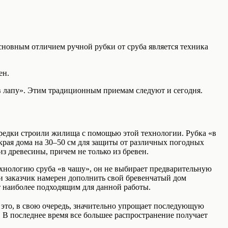
основным отличием ручной рубки от сруба является техника
ен.
в лапу». Этим традиционным приемам следуют и сегодня.
предки строили жилища с помощью этой технологии. Рубка «в
края дома на 30–50 см для защиты от различных погодных
з древесины, причем не только из бревен.
ехнологию сруба «в чашу», он не выбирает предварительную
ли заказчик намерен дополнить свой бревенчатый дом
т наиболее подходящим для данной работы.
а это, в свою очередь, значительно упрощает последующую
. В последнее время все большее распространение получает