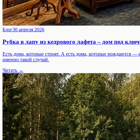
Блог
30 апреля 2026
Рубка в лапу из кедрового лафета – дом под ключ
Есть дома, которые строят. А есть дома, которые рождаются —
именно такой случай.
Читать →