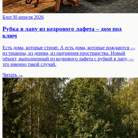
Блог
30 апреля 2026
Рубка в лапу из кедрового лафета – дом под
ключ
Есть дома, которые строят. А есть дома, которые рождаются —
из тишины, из дерева, из ощущения пространства. Новый
объект, выполненный из кедрового лафета с рубкой в лапу, —
это именно такой случай.
Читать →