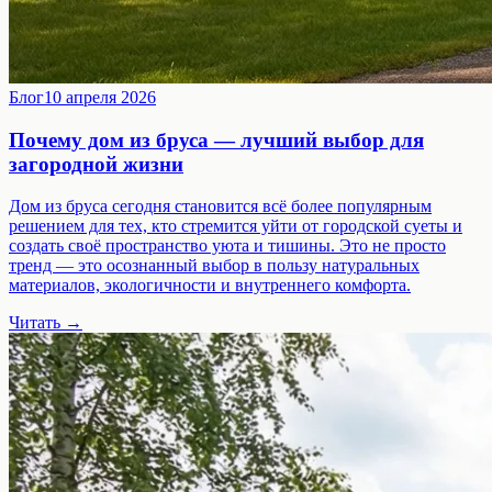
Блог
10 апреля 2026
Почему дом из бруса — лучший выбор для
загородной жизни
Дом из бруса сегодня становится всё более популярным
решением для тех, кто стремится уйти от городской суеты и
создать своё пространство уюта и тишины. Это не просто
тренд — это осознанный выбор в пользу натуральных
материалов, экологичности и внутреннего комфорта.
Читать →