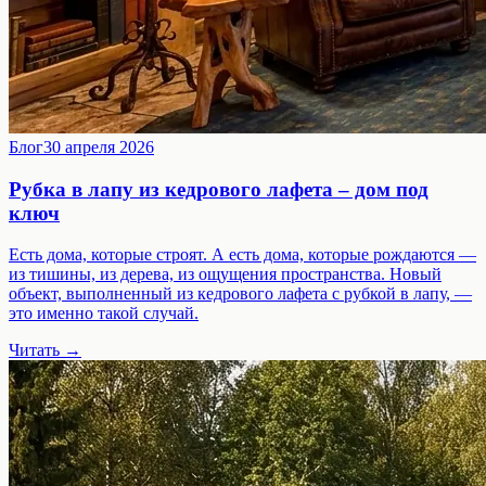
Блог
30 апреля 2026
Рубка в лапу из кедрового лафета – дом под
ключ
Есть дома, которые строят. А есть дома, которые рождаются —
из тишины, из дерева, из ощущения пространства. Новый
объект, выполненный из кедрового лафета с рубкой в лапу, —
это именно такой случай.
Читать →