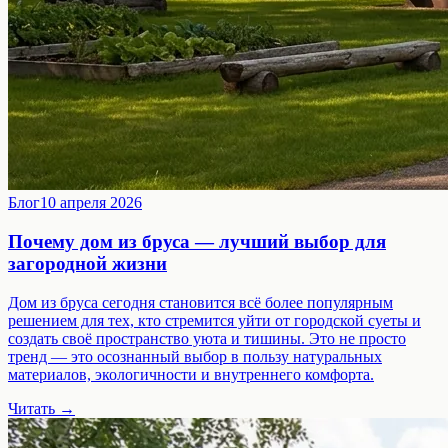
Блог
10 апреля 2026
Почему дом из бруса — лучший выбор для
загородной жизни
Дом из бруса сегодня становится всё более популярным
решением для тех, кто стремится уйти от городской суеты и
создать своё пространство уюта и тишины. Это не просто
тренд — это осознанный выбор в пользу натуральных
материалов, экологичности и внутреннего комфорта.
Читать →