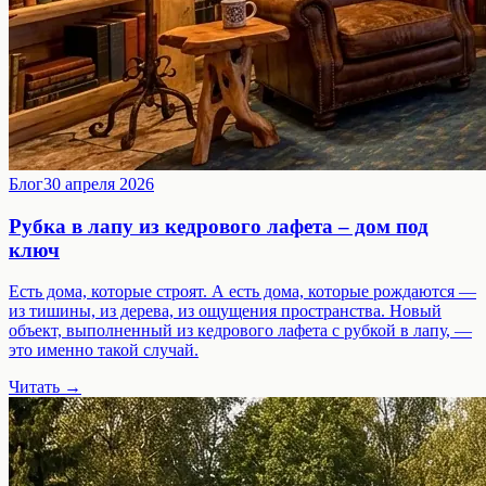
Блог
30 апреля 2026
Рубка в лапу из кедрового лафета – дом под
ключ
Есть дома, которые строят. А есть дома, которые рождаются —
из тишины, из дерева, из ощущения пространства. Новый
объект, выполненный из кедрового лафета с рубкой в лапу, —
это именно такой случай.
Читать →